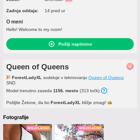
Zadnja oddaja:
14 pred ur
O meni
Hello! Welcome to my room!
Pošlji napitnino
Queen of Queens
ForestLadyXL
sodeluje v tekmovanju
Queen of Queens
SND.
Model trenutno zaseda
1156. mesto
(313 točk).
Pošljite Žetone, da bo
ForestLadyXL
bližje
zmagi!
Fotografije
BREZPLAČNO
BREZPLAČNO