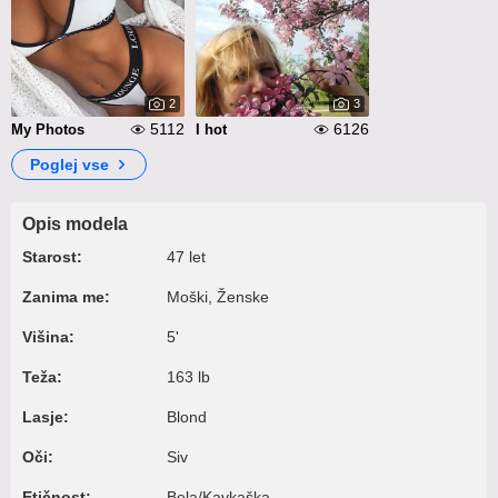
2
3
5112
6126
My Photos
I hot
Poglej vse
Opis modela
Starost:
47 let
Zanima me:
Moški, Ženske
Višina:
5'
Teža:
163 lb
Lasje:
Blond
Oči:
Siv
Etičnost:
Bela/Kavkaška