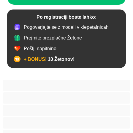
Po registraciji boste lahko:
Pogovarjajte se z modeli v klepetalnicah
Prejmite brezplačne Žetone
Pošlji napitnino
+ BONUS!
10 Žetonov!
Analno
Arabski
Azijska
Babice
BBW