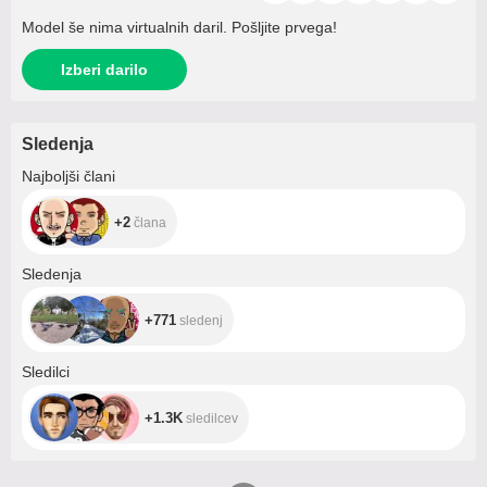
Model še nima virtualnih daril. Pošljite prvega!
Izberi darilo
Sledenja
+2
Najboljši člani
+2
člana
+771
Sledenja
+771
sledenj
+1.3K
Sledilci
+1.3K
sledilcev