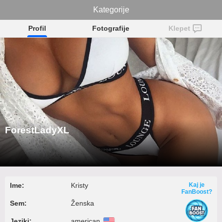
ForestLadyXL
Kategorije
Profil
Fotografije
Klepet
ForestLadyXL
Ime:
Kristy
Kaj je
FanBoost?
Sem:
Ženska
Jeziki:
american