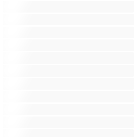
Brizganje
Fetiš
Gospodinje
Igrače
Indijski
Kadilke
Latino
Lezbijke
Majhno
Majhno oprsje
Mišičaste