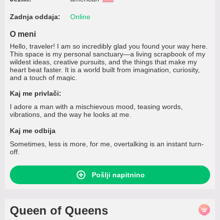
Zadnja oddaja:
Online
O meni
Hello, traveler! I am so incredibly glad you found your way here.
This space is my personal sanctuary—a living scrapbook of my
wildest ideas, creative pursuits, and the things that make my
heart beat faster. It is a world built from imagination, curiosity,
and a touch of magic.
Kaj me privlači:
I adore a man with a mischievous mood, teasing words,
vibrations, and the way he looks at me.
Kaj me odbija
Sometimes, less is more, for me, overtalking is an instant turn-
off.
Pošlji napitnino
Queen of Queens