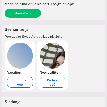
Model še nima virtualnih daril. Pošljite prvega!
Izberi darilo
Seznam želja
Pomagajte
SweetAuraaa
izpolniti željo!
Vacation
New outfits
Preberi
Preberi
več
več
Sledenja