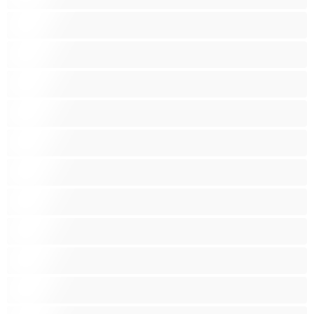
Najboljše za zasebne
Najstnice 18+
Nosečnice
Odrasle
Ogromni joški
Pobrita muca
Poraščena muca
Pornozvezde
Punce
Rdečelaske
Rjavolaske