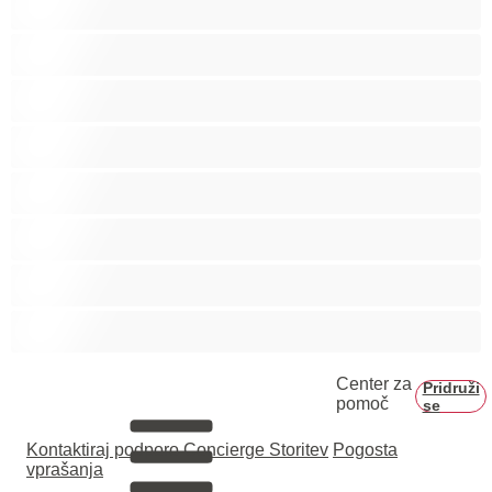
Skupinski seks
Srednje oprsje
Velika rit
Veliko oprsje
Zaobljene
Črnke
Študentke
Center za
Pridruži
pomoč
se
Kontaktiraj podporo
Concierge Storitev
Pogosta
vprašanja