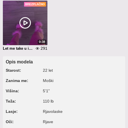
BREZPLAČNO
0:38
291
Let me take u in a marvelous adventure to explore every inch of my body
Opis modela
Starost:
22 let
Zanima me:
Moški
Višina:
5'1"
Teža:
110 lb
Lasje:
Rjavolaske
Oči:
Rjave