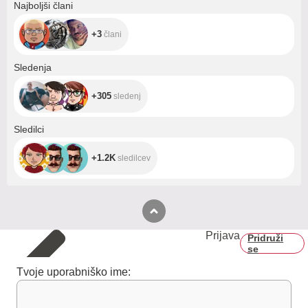
+3
Najboljši člani
+3
člani
+305
Sledenja
+305
sledenj
+1.2K
Sledilci
+1.2K
sledilcev
Prijava
Pridruži
se
Tvoje uporabniško ime: