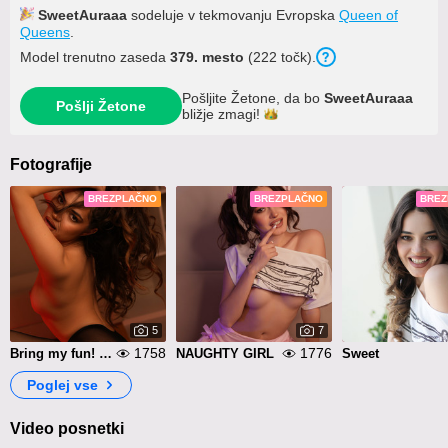
SweetAuraaa
sodeluje v tekmovanju Evropska
Queen of
Queens
.
Model trenutno zaseda
379. mesto
(222 točk).
Pošljite Žetone, da bo
SweetAuraaa
Pošlji Žetone
bližje
zmagi!
Fotografije
BREZPLAČNO
BREZPLAČNO
BREZ
5
7
1758
1776
Bring my fun! 😍💋
NAUGHTY GIRL
Sweet
Poglej vse
Video posnetki