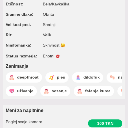
Etičnost:
Bela/Kavkaška
Sramne dlake:
Obrita
Velikost prsi:
Srednji
Rit:
Velik
Nimfomanka:
Skrivnost
Status razmerja:
Enotni
Zanimanja
deepthroat
ples
dildofuk
naga
uživanje
sesanje
fafanje kurca
Meni za napitnine
Poglej svojo kamero
100 TKN