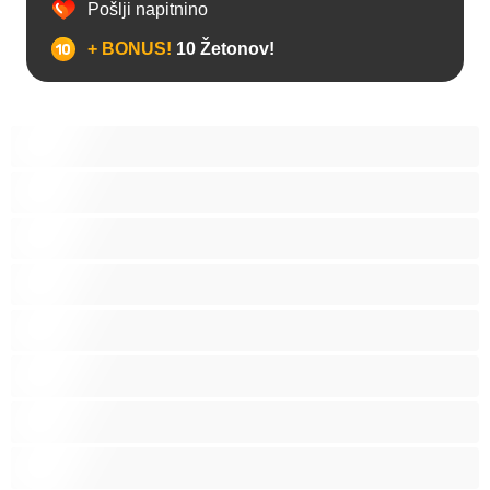
Pošlji napitnino
+ BONUS!
10 Žetonov!
Analno
Arabski
Azijska
Babice
BBW
Belke
Blond
Bondage