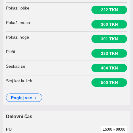
Pokaži joške
222 TKN
Pokaži muco
300 TKN
Pokaži noge
301 TKN
Pleši
333 TKN
Šeškati se
404 TKN
Stoj kot kužek
500 TKN
poglej vse
Delovni čas
PO
15:00 - 00:00