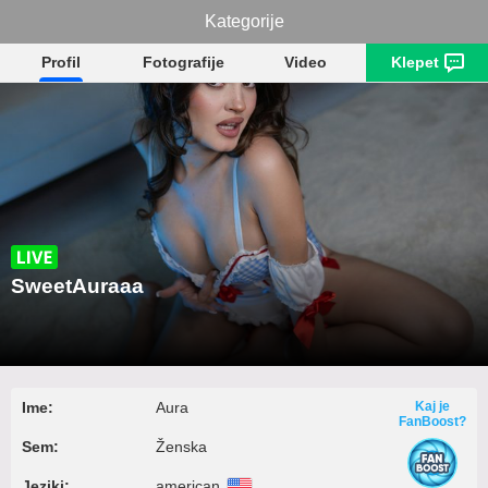
SweetAuraaa
Kategorije
Profil
Fotografije
Video
Klepet
SweetAuraaa
Ime:
Aura
Kaj je
FanBoost?
Sem:
Ženska
Jeziki:
american